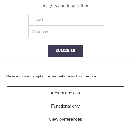
insights
and
inspiration.
SUBSCRIBE
We use cookies to optimize our website and our service.
Accept cookies
Privacy Statement
|
Cookie Statement
|
Disclaimer
Functional only
|
Algemene voorwaarden
View preferences
© Copyright 2020 –
2026 All Rights Reserved