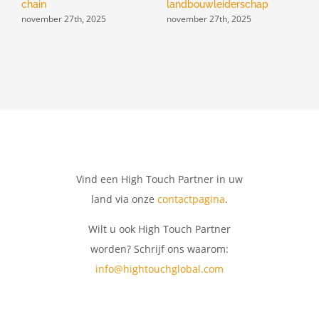
chain
landbouwleiderschap
d
november 27th, 2025
november 27th, 2025
n
Vind een High Touch Partner in uw
land via onze
contactpagina
.
Wilt u ook High Touch Partner
worden? Schrijf ons waarom:
info@hightouchglobal.com