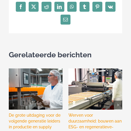
kijk
Facebook
X
Reddit
LinkedIn
WhatsApp
Tumblr
Pinterest
Vk
op
executive
E-
mail
search
in
private
equity
Gerelateerde berichten
De grote uitdaging voor de
Werven voor
V
volgende generatie leiders
duurzaamheid: bouwen aan
b
in productie en supply
ESG- en regeneratieve-
g