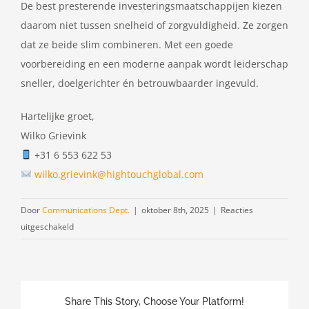
De best presterende investeringsmaatschappijen kiezen
daarom niet tussen snelheid of zorgvuldigheid. Ze zorgen
dat ze beide slim combineren. Met een goede
voorbereiding en een moderne aanpak wordt leiderschap
sneller, doelgerichter én betrouwbaarder ingevuld.
Hartelijke groet,
Wilko Grievink
+31 6 553 622 53
wilko.grievink@hightouchglobal.com
Door
Communications Dept.
|
oktober 8th, 2025
|
Reacties
voor
uitgeschakeld
Snelheid
versus
zorgvuldigheid:
een
Share This Story, Choose Your Platform!
nieuwe