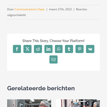
Door
Communications Dept.
|
maart 27th, 2022
|
Reacties
voor
uitgeschakeld
Vijf
gouden
woorden
Share This Story, Choose Your Platform!
Facebook
X
Reddit
LinkedIn
WhatsApp
Tumblr
Pinterest
Vk
E-
mail
Gerelateerde berichten