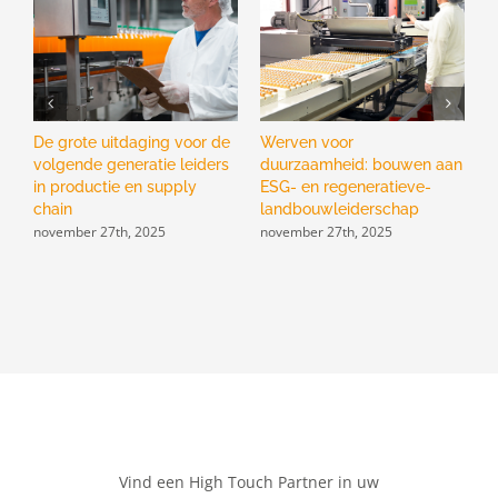
De grote uitdaging voor de
Werven voor
V
volgende generatie leiders
duurzaamheid: bouwen aan
b
in productie en supply
ESG- en regeneratieve-
g
chain
landbouwleiderschap
d
november 27th, 2025
november 27th, 2025
n
Vind een High Touch Partner in uw