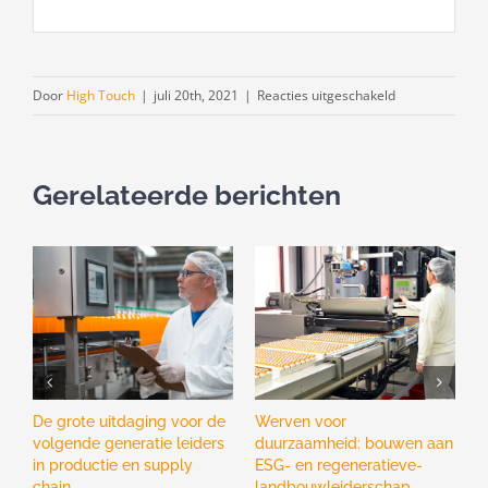
voor
Door
High Touch
|
juli 20th, 2021
|
Reacties uitgeschakeld
De
Human
Touch
Gerelateerde berichten
van
High
Touch
Ton
Gielen
op
het
lijf
geschreven
De grote uitdaging voor de
Werven voor
V
volgende generatie leiders
duurzaamheid: bouwen aan
b
in productie en supply
ESG- en regeneratieve-
g
chain
landbouwleiderschap
d